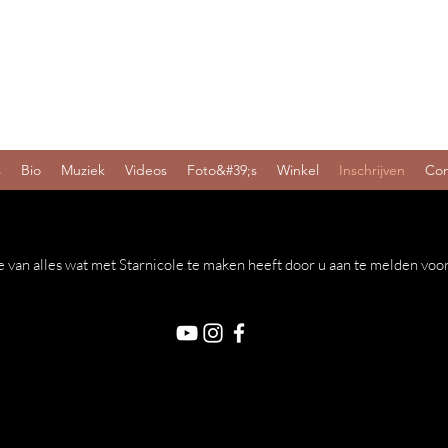
Starnicol
e
s
Bio
Muziek
Videos
Foto&#39;s
Winkel
Inschrijven
Con
e van alles wat met Starnicole te maken heeft door u aan te melden voor 