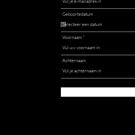
Geboortedatum
Voornaam
Achternaam